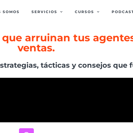
S SOMOS
SERVICIOS
CURSOS
PODCAS
s que arruinan tus agente
ventas.
trategias, tácticas y consejos que 