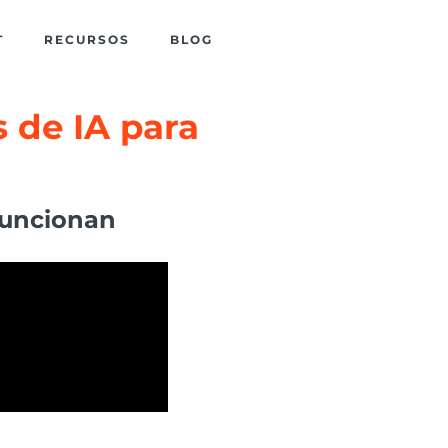
T
RECURSOS
BLOG
s de IA para
funcionan​