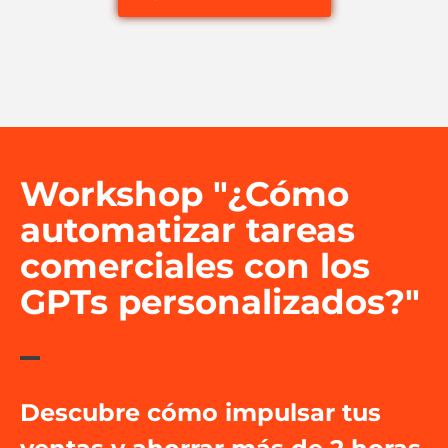
Workshop "¿Cómo
automatizar tareas
comerciales con los
GPTs personalizados?"
Descubre cómo impulsar tus