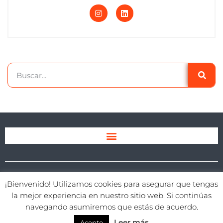
Aviso legal
Política de privacidad
Política de cookies
¡Bienvenido! Utilizamos cookies para asegurar que tengas
Copyright © 2026 SmartBusiness | Todos los derechos
la mejor experiencia en nuestro sitio web. Si continúas
reservados | Diseño web por
IdeandoAzul.com
navegando asumiremos que estás de acuerdo.
Leer más
Acepto