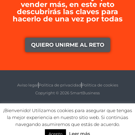
vender más, en este reto
descubrirás las claves para
hacerlo de una vez por todas
QUIERO UNIRME AL RETO
Aviso legal
Política de privacidad
Política de cookies
Copyright © 2026 SmartBusiness
¡Bienvenido! Utilizamos cookies para asegurar que tengas
la mejor experiencia en nuestro sitio web. Si continúas
Aviso legal
Política de privacidad
Política de cookies
navegando asumiremos que estás de acuerdo.
Copyright © 2026 SmartBusiness
Leer más
Acepto