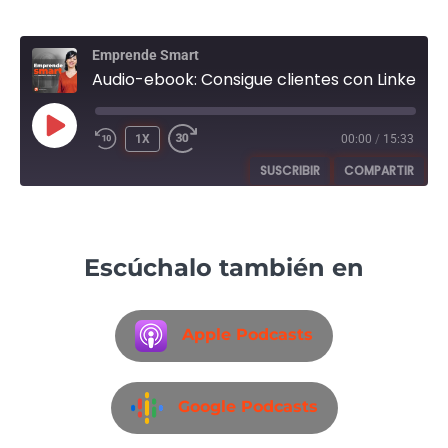
Emprende Smart
Audio-ebook: Consigue clientes con LinkedIn
1X
00:00
/
15:33
SUSCRIBIR
COMPARTIR
COMPARTIR
Apple Podcasts
Breaker
Google Podcasts
PocketCasts
Escúchalo también en
ENLACE
Radio Public
Spotify
INCRUSTAR
FEED RSS
Apple Podcasts
Google Podcasts